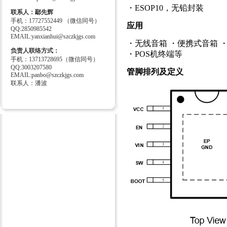
・ESOP10，无铅封装
联系人：鄢先辉
手机：17727552449 （微信同号）
应用
QQ:2850985542
EMAIL:yanxianhui@szczkjgs.com
・无线音箱 ・便携式音箱 
负责人联络方式：
・POS机终端等
手机：13713728695（微信同号）
QQ:3003207580
管脚排列及定义
EMAIL:panbo@szczkjgs.com
联系人：潘波