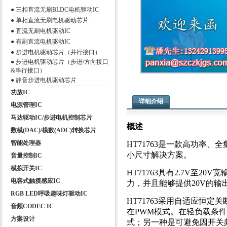
●
三相直流无刷BLDC电机驱动IC
●
单相直流无刷电机驱动芯片
●
直流无刷电机驱动IC
●
有刷直流电机驱动IC
●
步进电机驱动芯片（并行接口）
●
步进电机驱动芯片（步进/方向接口
&串行接口）
●
静音步进电机驱动芯片
功放IC
详细介绍
电源管理IC
马达驱动IC/步进电机控制芯片
概述
数模(DAC)/模数(ADC)转换芯片
智能处理器
HT71763是一款高功率
小尺寸解决方案。
音量控制IC
模拟开关IC
HT71763具有2.7V至
电容式触摸感应IC
力，并且能够提供20V的输
RGB LED呼吸趣味灯驱动IC
HT71763采用自适应恒定
音频CODEC IC
在PWM模式。在轻负载条件
方案设计
式；另一种是可避免因开关频