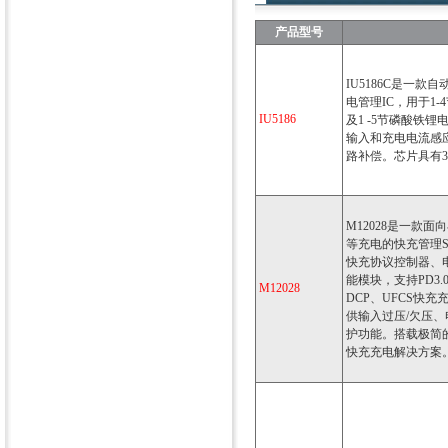
产品型号
IU5186C是一
电管理IC，用于1
IU5186
及1 -5节磷酸铁锂
输入和充电电流感
路补偿。芯片具有
M12028是一款
等充电的快充管理
快充协议控制器、
能模块，支持PD3.0、
M12028
DCP、UFCS快
供输入过压/欠压
护功能。搭载极简的
快充充电解决方案