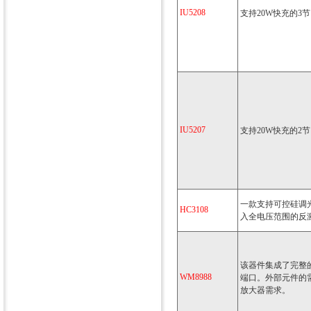
IU5208
支持20W快充的3
IU5207
支持20W快充的2
一款支持可控硅调
HC3108
入全电压范围的反激
该器件集成了完整
WM8988
端口。外部元件的
放大器需求。