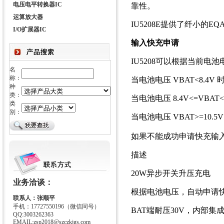
电压电平转换器IC
靠性。
运算放大器
IU5208E提供了纤小的E
I/O扩展器IC
输入快充申请
IU5208可以根据当前电
名
称：
当电池电压 VBAT<8.4
种
类：
当电池电压 8.4V<=VBAT
类
别：
当电池电压 VBAT>=10.
如果不能成功申请快充输入
描述
20W异步开关升压充电
业务洽谈：
根据电池电压，自动申请
联系人：张顺平
手机：17727550196（微信同号）
BAT端耐压30V，内部集
QQ:3003262363
EMAIL:zsp2018@szczkjgs.com